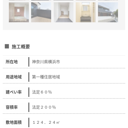
施工概要
所在地
神奈川県横浜市
用途地域
第一種住居地域
建ぺい率
法定６０％
容積率
法定２００％
敷地面積
１２４．２４㎡