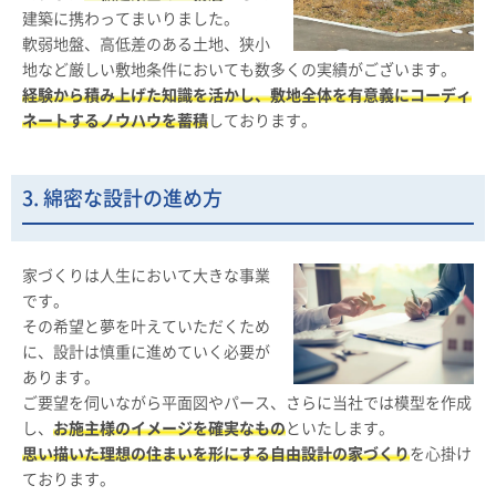
建築に携わってまいりました。
軟弱地盤、高低差のある土地、狭小
地など厳しい敷地条件においても数多くの実績がございます。
経験から積み上げた知識を活かし、敷地全体を有意義にコーディ
ネートするノウハウを蓄積
しております。
3. 綿密な設計の進め方
家づくりは人生において大きな事業
です。
その希望と夢を叶えていただくため
に、設計は慎重に進めていく必要が
あります。
ご要望を伺いながら平面図やパース、さらに当社では模型を作成
し、
お施主様のイメージを確実なもの
といたします。
思い描いた理想の住まいを形にする自由設計の家づくり
を心掛け
ております。