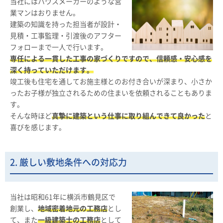
当社にはハウスメーカーのような営
業マンはおりません。
建築の知識を持った担当者が設計・
見積・工事監理・引渡後のアフター
フォローまで一人で行います。
専任による一貫した工事の家づくりですので、信頼感・安心感を
深く持っていただけます。
竣工後も住宅を通してお施主様とのお付き合いが深まり、小さか
ったお子様が独立されるための住まいを依頼されることもありま
す。
そんな時ほど
真摯に建築という仕事に取り組んできて良かった
と
喜びを感じます。
2. 厳しい敷地条件への対応力
当社は昭和61年に横浜市鶴見区で
創業し、
地域密着地元の工務店
とし
て、また
一級建築士の工務店
として