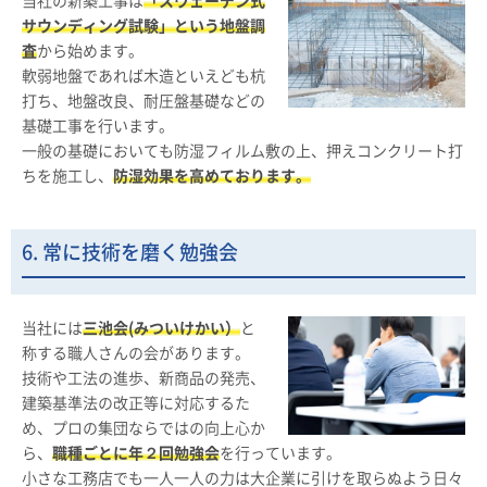
当社の新築工事は
「スウェーデン式
サウンディング試験」という地盤調
査
から始めます。
軟弱地盤であれば木造といえども杭
打ち、地盤改良、耐圧盤基礎などの
基礎工事を行います。
一般の基礎においても防湿フィルム敷の上、押えコンクリート打
ちを施工し、
防湿効果を高めております。
6. 常に技術を磨く勉強会
当社には
三池会(みついけかい）
と
称する職人さんの会があります。
技術や工法の進歩、新商品の発売、
建築基準法の改正等に対応するた
め、プロの集団ならではの向上心か
ら、
職種ごとに年２回勉強会
を行っています。
小さな工務店でも一人一人の力は大企業に引けを取らぬよう日々