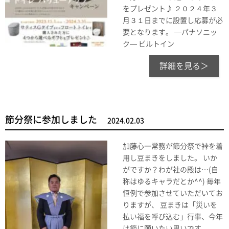
をプレゼント♪ ２０２４年３
月３１日までに設置し応募が必
要となります。 —パナソニッ
ク— ビルトイン
詳細を見る＞
節分祭に参加しました
2024.02.03
加藤心一常務が節分祭で裃を着
用し豆まきをしました。 いか
がですか？わが社の殿は…(自
称はゆるキャラだとか^^) 毎年
恒例で参加させていただいてお
りますが、 豆まきは「災いを
払い福を呼び込む」行事、今年
は節に願いたい思いです。